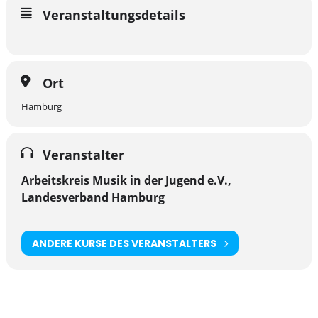
n
Veranstaltungsdetails
d
e
r
J
Ort
u
Hamburg
g
e
n
Veranstalter
d
Arbeitskreis Musik in der Jugend e.V.,
e
Landesverband Hamburg
.
V
.
ANDERE KURSE DES VERANSTALTERS