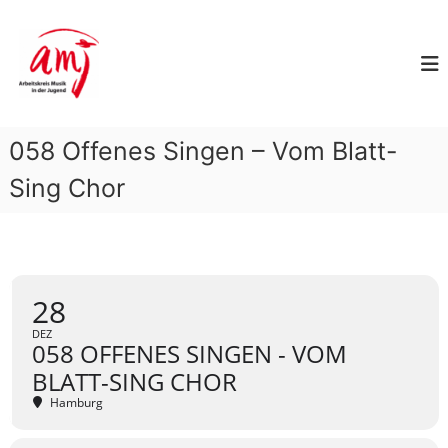
Z
A
u
m
r
I
b
n
e
h
i
a
058 Offenes Singen – Vom Blatt-
t
l
s
t
Sing Chor
k
s
p
r
r
e
i
i
n
s
28
g
M
e
DEZ
u
n
058 OFFENES SINGEN - VOM
s
BLATT-SING CHOR
i
Hamburg
k
i