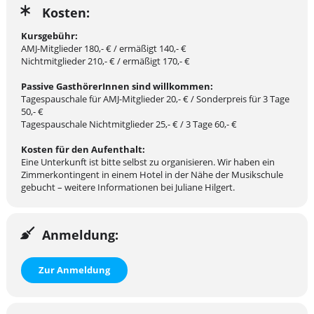
einstudiert werden. Anhand einer offenen Probe wird Singer Pur
Kosten:
aufzeigen, wie effizient kostbare Probenzeit genutzt werden
kann. Auch für PassivhörerInnen ist die Teilnahme interessant,
Kursgebühr:
um für das eigene Ensemble viele Tipps und Anregungen mit
AMJ-Mitglieder 180,- € / ermäßigt 140,- €
nach Hause zu nehmen!
Nichtmitglieder 210,- € / ermäßigt 170,- €
Passive GasthörerInnen sind willkommen:
Zum Abschluss findet ein Konzert aller teilnehmender
Tagespauschale für AMJ-Mitglieder 20,- € / Sonderpreis für 3 Tage
Vokalensembles gemeinsam mit Singer Pur statt (Sonntag,
50,- €
06.11.2022 um 17 Uhr im großen Saal der Musikschule Fürth).
Tagespauschale Nichtmitglieder 25,- € / 3 Tage 60,- €
Die Organisaton erfolgt durch den AMJ Landesverband Bayern.
Kosten für den Aufenthalt:
Eine Unterkunft ist bitte selbst zu organisieren. Wir haben ein
Zimmerkontingent in einem Hotel in der Nähe der Musikschule
gebucht – weitere Informationen bei Juliane Hilgert.
Anmeldung:
Zur Anmeldung