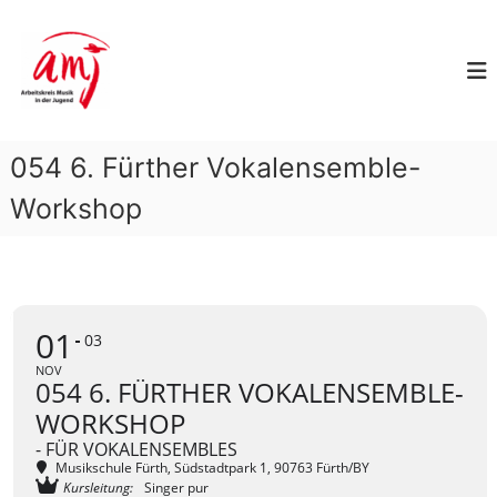
Z
A
u
m
r
I
b
n
e
h
i
a
054 6. Fürther Vokalensemble-
t
l
s
t
Workshop
k
s
p
r
r
e
i
i
n
s
01
g
03
M
e
NOV
u
n
054 6. FÜRTHER VOKALENSEMBLE-
s
WORKSHOP
i
- FÜR VOKALENSEMBLES
k
Musikschule Fürth
, Südstadtpark 1, 90763 Fürth/BY
i
Kursleitung:
Singer pur