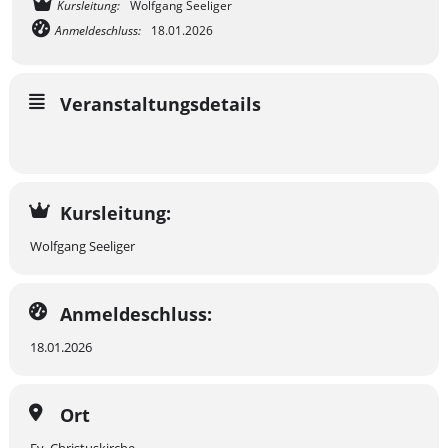
Kursleitung:
Wolfgang Seeliger
n
Anmeldeschluss:
18.01.2026
d
e
r
Veranstaltungsdetails
J
u
g
e
n
Kursleitung:
d
Wolfgang Seeliger
e
.
V
Anmeldeschluss:
.
18.01.2026
Ort