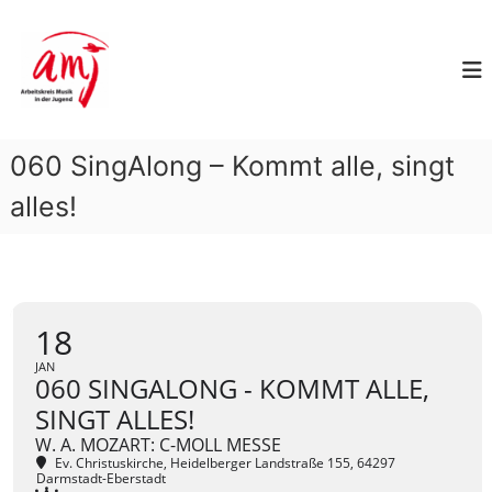
Z
A
u
m
r
I
b
n
e
h
i
a
060 SingAlong – Kommt alle, singt
t
l
s
t
alles!
k
s
p
r
r
e
i
i
n
s
18
g
M
e
JAN
u
n
060 SINGALONG - KOMMT ALLE,
s
SINGT ALLES!
i
W. A. MOZART: C-MOLL MESSE
k
Ev. Christuskirche
, Heidelberger Landstraße 155, 64297
Darmstadt-Eberstadt
i