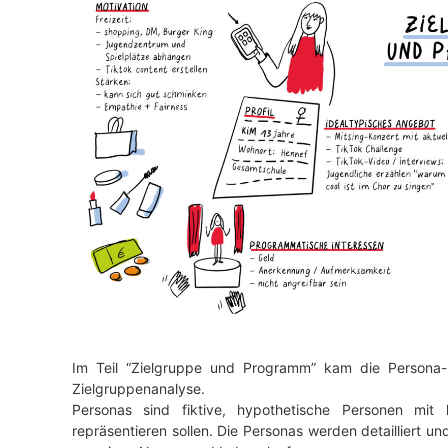
d
e
r
J
u
g
e
n
d
e
.
V
.
Im Teil “Zielgruppe und Programm” kam die Persona
Zielgruppenanalyse.
Personas sind fiktive, hypothetische Personen mit 
repräsentieren sollen. Die Personas werden detailliert 