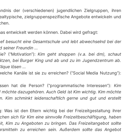
dnis der (verschiedenen) jugendlichen Zielgruppen, ihren
altypische, zielgruppenspezifische Angebote entwickeln und
chen.
nas entwickelt werden können. Dabei wird gefragt:
nef besucht eine Gesamtschule und lebt abwechselnd bei der
d seiner Freundin …
ie? (“Motivation”):
Kim geht shoppen (v.a. bei dm), schaut
lätzen, bei Burger King und ab und zu im Jugendzentrum ab.
Clique lösen …
elche Kanäle ist sie zu erreichen? (“Social Media Nutzung”):
essen hat die Person? (“programmatische Interessen”):
Kim
und möchte dazugehören. Auch Geld ist Kim wichtig. Kim möchte
. Kim schminkt leidenschaftlich gerne und gut und erstellt
Was ist den Eltern wichtig bei der Freizeitgestaltung ihrer
chen sich für Kim eine sinnvolle Freizeitbeschäftigung, haben
it, Kim zu Angeboten zu bringen. Das Freizeitangebot sollte
hrsmitteln zu erreichen sein. Außerdem sollte das Angebot