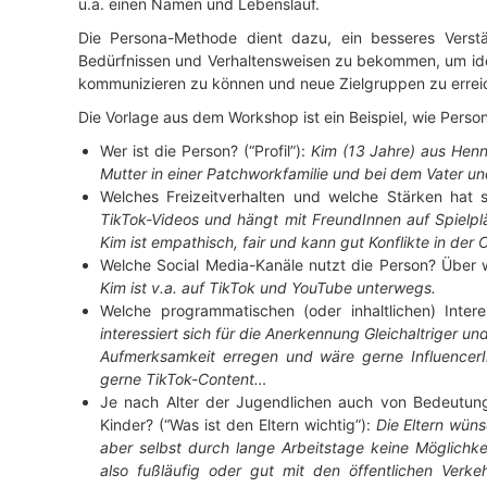
u.a. einen Namen und Lebenslauf.
Die Persona-Methode dient dazu, ein besseres Verstän
Bedürfnissen und Verhaltensweisen zu bekommen, um ide
kommunizieren zu können und neue Zielgruppen zu errei
Die Vorlage aus dem Workshop ist ein Beispiel, wie Perso
Wer ist die Person? (“Profil”):
Kim (13 Jahre) aus Hen
Mutter in einer Patchworkfamilie und bei dem Vater un
Welches Freizeitverhalten und welche Stärken hat s
TikTok-Videos und hängt mit FreundInnen auf Spielp
Kim ist empathisch, fair und kann gut Konflikte in der 
Welche Social Media-Kanäle nutzt die Person? Über w
Kim ist v.a. auf TikTok und YouTube unterwegs.
Welche programmatischen (oder inhaltlichen) Inter
interessiert sich für die Anerkennung Gleichaltriger 
Aufmerksamkeit erregen und wäre gerne InfluencerIn
gerne TikTok-Content…
Je nach Alter der Jugendlichen auch von Bedeutung: 
Kinder? (“Was ist den Eltern wichtig”):
Die Eltern wüns
aber selbst durch lange Arbeitstage keine Möglichke
also fußläufig oder gut mit den öffentlichen Verke