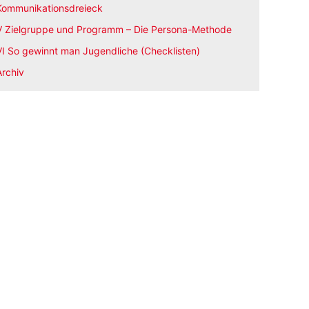
Kommunikationsdreieck
V Zielgruppe und Programm – Die Persona-Methode
VI So gewinnt man Jugendliche (Checklisten)
Archiv