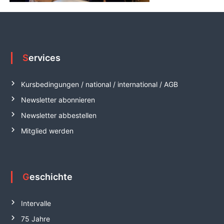
n
d
e
r
J
Services
u
g
Kursbedingungen / national / international / AGB
e
Newsletter abonnieren
n
d
Newsletter abbestellen
e
Mitglied werden
.
V
.
Geschichte
Intervalle
75 Jahre