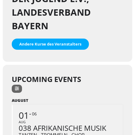
n
LANDESVERBAND
d
e
BAYERN
r
J
u
Andere Kurse des Veranstalters
g
e
n
d
e
UPCOMING EVENTS
.
V
.
AUGUST
01
06
AUG
038 AFRIKANISCHE MUSIK