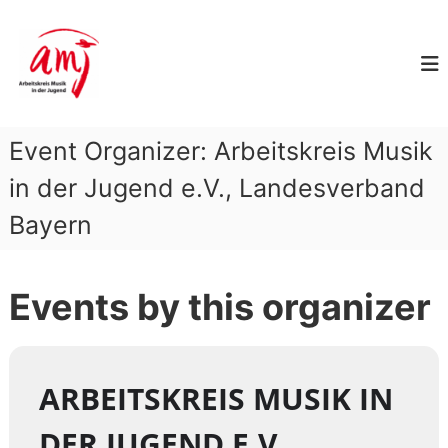
Z
A
u
m
r
I
b
n
e
h
i
a
Event Organizer:
Arbeitskreis Musik
t
l
s
t
in der Jugend e.V., Landesverband
k
s
Bayern
p
r
r
e
i
i
n
Events by this organizer
s
g
M
e
u
n
s
ARBEITSKREIS MUSIK IN
i
k
DER JUGEND E.V.,
i