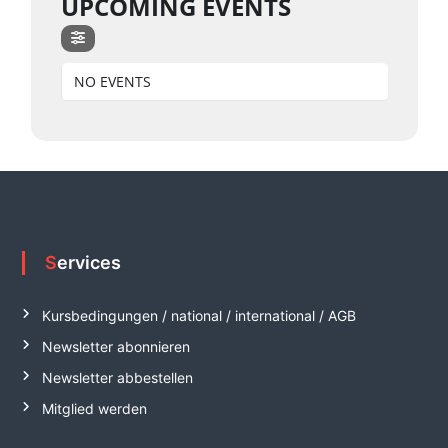
UPCOMING EVENTS
n
d
e
NO EVENTS
r
J
u
g
e
n
d
e
Services
.
V
Kursbedingungen / national / international / AGB
.
Newsletter abonnieren
Newsletter abbestellen
Mitglied werden